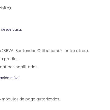
ébito).
o desde casa.
 (BBVA, Santander, Citibanamex, entre otros).
a predial.
máticos habilitados.
ación móvil.
X o módulos de pago autorizados.