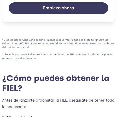
Empieza ahora
*El costo del servicio varía según el monto a devolver. Puede ser gratuito, un 25% del
saldo o una tarifa fija. El cobro nunca excederá los $999. El costo del servicio se cobrará
del monto recuperado.
**Se incluyen hasta 3 declaraciones automáticas. La FED es un trámite distinto y puede
requerir otros documentos.
¿Cómo puedes obtener la
FIEL?
Antes de lanzarte a tramitar la FIEL, asegúrate de tener todo
lo necesario: