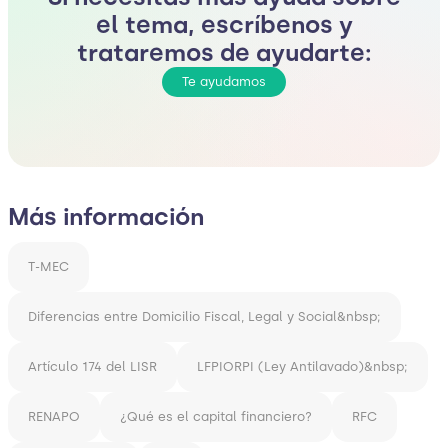
el tema, escríbenos y
trataremos de ayudarte:
Te ayudamos
Más información
T-MEC
Diferencias entre Domicilio Fiscal, Legal y Social&nbsp;
Artículo 174 del LISR
LFPIORPI (Ley Antilavado)&nbsp;
RENAPO
¿Qué es el capital financiero?
RFC