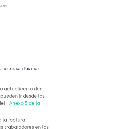
to del
o, estas son las más
no actualicen o den
 pueden ir desde los
del
Anexo 5 de la
 la factura
us trabajadores en los