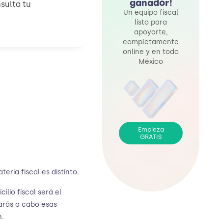
ganador!
nsulta tu
Un equipo fiscal
listo para
apoyarte,
completamente
online y en todo
México
Empieza
GRATIS
eria fiscal es distinto.
ilio fiscal será el
evarás a cabo esas
n.