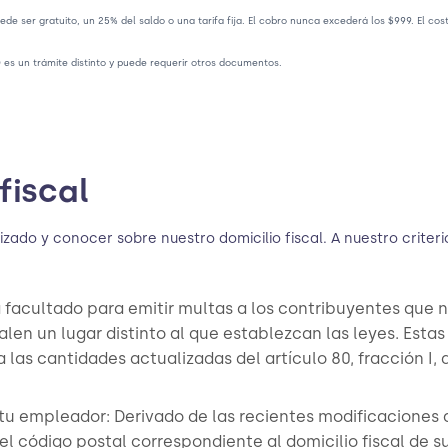
uede ser gratuito, un 25% del saldo o una tarifa fija. El cobro nunca excederá los $999. El cos
 es un trámite distinto y puede requerir otros documentos.
fiscal
zado y conocer sobre nuestro domicilio fiscal. A nuestro criteri
á facultado para emitir multas a los contribuyentes que 
len un lugar distinto al que establezcan las leyes. Estas
 las cantidades actualizadas del artículo 80, fracción I, 
tu empleador: Derivado de las recientes modificaciones a
l código postal correspondiente al domicilio fiscal de s