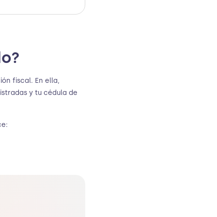
do?
n fiscal. En ella,
istradas y tu cédula de
ce: